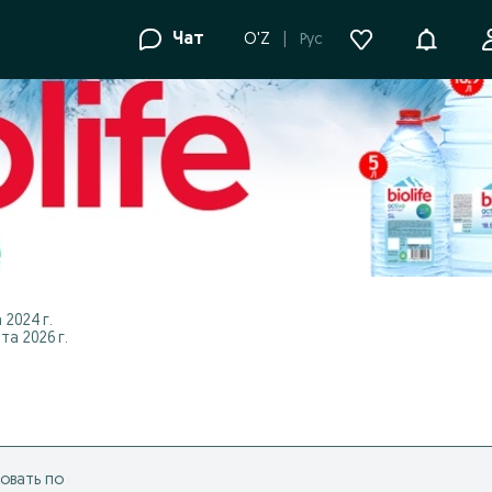
Уведомле
Чат
O'Z
Рус
 2024 г.
а 2026 г.
овать по