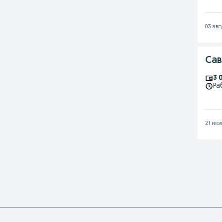
03 авг
Сав
3 
Ра
21 июл